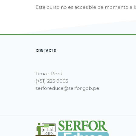
Bloques
Este curso no es accesible de momento a l
Bloques
Bloques
CONTACTO
Lima - Perú
(+51) 225 9005
serforeduca@serfor.gob.pe